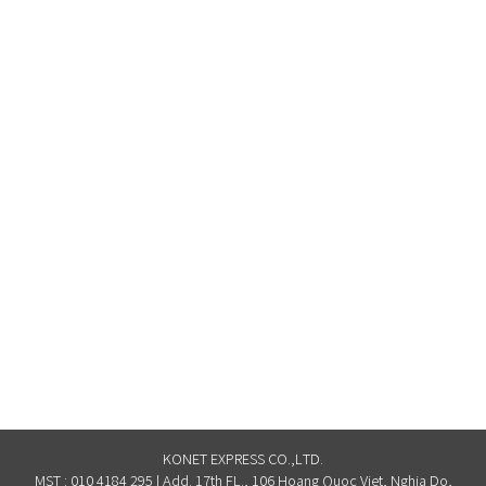
KONET EXPRESS CO.,LTD.
MST : 010 4184 295 | Add. 17th FL., 106 Hoang Quoc Viet, Nghia Do,